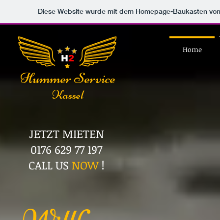
Diese Website wurde mit dem Homepage-Baukasten vo
Home
H
2
Hummer Service
- Kassel -
JETZT MIETEN
0176 629 77 197
CALL US
NOW
!